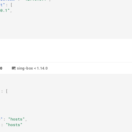
st"
:
[
.0.1"
,
.0
sing-box < 1.14.0
"
:
[
e"
:
"hosts"
,
"
:
"hosts"