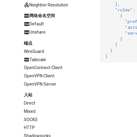
],
Neighbor Resolution
"rules"
:
{
网络命名空间
"pre
Default
"act
Unshare
"ser
}
端点
]
}
WireGuard
}
Tailscale
OpenConnect Client
OpenVPN Client
OpenVPN Server
入站
Direct
Mixed
SOCKS
HTTP
Shadowsocks