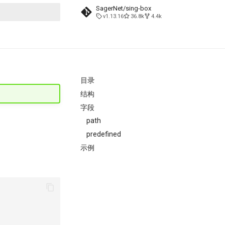
SagerNet/sing-box
v1.13.16
36.8k
4.4k
搜索引擎
目录
结构
字段
path
predefined
示例