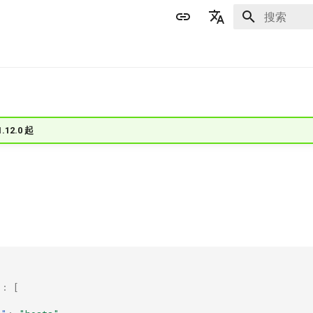
正在初始化
English
简体中文
1.12.0 起
"
:
[