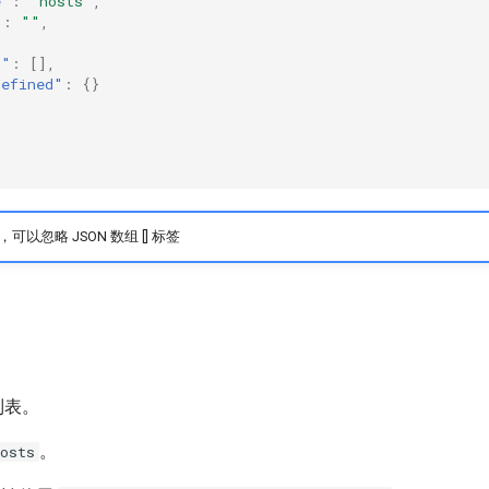
e"
:
"hosts"
,
"
:
""
,
h"
:
[],
defined"
:
{}
以忽略 JSON 数组 [] 标签
列表。
。
osts