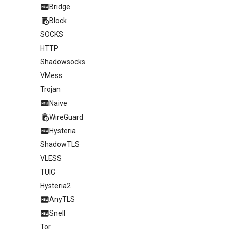
Bridge
Block
SOCKS
HTTP
Shadowsocks
VMess
Trojan
Naive
WireGuard
Hysteria
ShadowTLS
VLESS
TUIC
Hysteria2
AnyTLS
Snell
Tor