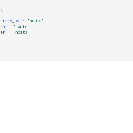
[
ferred_by"
:
"hosts"
,
ion"
:
"route"
,
ver"
:
"hosts"