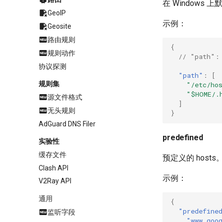
在 Windows 
GeoIP
示例：
Geosite
路由规则
{
规则动作
// "path":
协议探测
"path"
:
[
规则集
"/etc/ho
"$HOME/.
源文件格式
]
无头规则
}
AdGuard DNS Filer
predefined
实验性
缓存文件
预定义的 hosts
Clash API
示例：
V2Ray API
通用
{
"predefine
监听字段
"www.goo