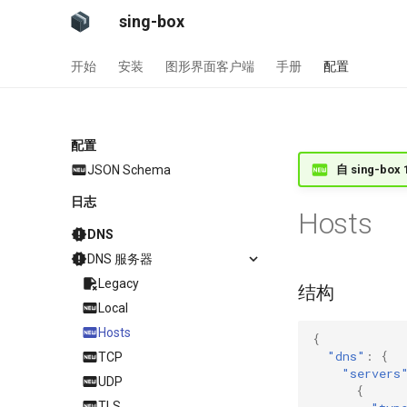
sing-box
开始
安装
图形界面客户端
手册
配置
配置
自 sing-box 
JSON Schema
日志
Hosts
DNS
DNS 服务器
Legacy
结构
Local
Hosts
{
"dns"
:
{
TCP
"servers
UDP
{
TLS