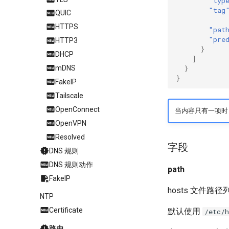
"typ
"tag
QUIC
HTTPS
"pat
"pre
HTTP3
}
DHCP
]
}
mDNS
}
FakeIP
Tailscale
OpenConnect
当内容只有一项时，可
OpenVPN
Resolved
字段
DNS 规则
DNS 规则动作
path
FakeIP
hosts 文件路径
NTP
Certificate
默认使用
/etc/h
路由