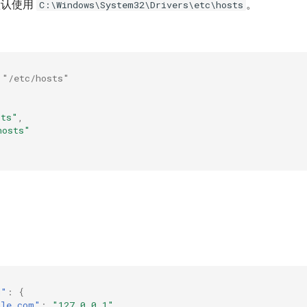
上默认使用
。
C:\Windows\System32\Drivers\etc\hosts
 "/etc/hosts"
sts"
,
hosts"
。
d"
:
{
gle.com"
:
"127.0.0.1"
,