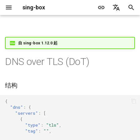
sing-box
正
English
在
简体中文
Proxy
结构
缓存文件
WireGuard
Direct
更新日志
包管理器
Android
GeoIP
源文件格式
监听字段
Default
Direct
sing-box API
特性
特性
特性
Server
Shadowsocks
TunnelVision
ACME
自 sing-box 1.12.0 起
初
始
Proxy Protocol
字段
Clash API
Mixed
迁移指南
Docker
Apple 平台
Geosite
无头规则
拨号字段
Unshare
Tailscale
Bridge
DERP
Client
Trojan
AnyTLS client metadata
Tailscale
DNS over TLS (DoT)
化
Misc
AdGuard DNS Filer
V2Ray API
OpenConnect Client
SOCKS
server
废弃功能列表
从源代码构建
Desktop
路由规则
TLS
Block
Resolved
Hysteria 2
Cloudflare Origin CA
搜
结构
OpenVPN Client
HTTP
SOCKS
server_port
支持
通用
规则动作
HTTP Client
SSM API
索
引
{
协议探测
OpenVPN Server
Shadowsocks
HTTP
tls
Sponsors
隐私政策
HTTP2 Fields
CCM
"dns"
:
{
擎
"servers"
:
[
拨号字段
VMess
Shadowsocks
QUIC Fields
OCM
{
"type"
:
"tls"
,
"tag"
:
""
,
Trojan
VMess
证书提供者
Hysteria Realm