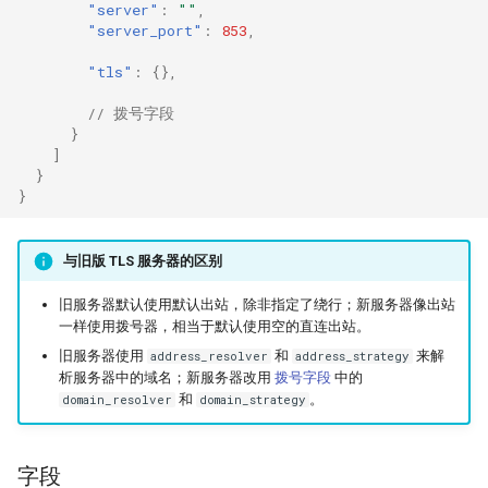
"server"
:
""
,
"server_port"
:
853
,
Naive
Trojan
DNS01 验证字段
USB/IP Server
"tls"
:
{},
Hysteria
Pre-match
Naive
USB/IP Client
// 拨号字段
}
多路复用
ShadowTLS
WireGuard
]
}
V2Ray 传输层
VLESS
Hysteria
}
UDP over TCP
TUIC
ShadowTLS
与旧版 TLS 服务器的区别
VLESS
UDP NAT 字段
Hysteria2
旧服务器默认使用默认出站，除非指定了绕行；新服务器像出站
一样使用拨号器，相当于默认使用空的直连出站。
TCP Brutal
TUIC
AnyTLS
旧服务器使用
和
来解
address_resolver
address_strategy
析服务器中的域名；新服务器改用
拨号字段
中的
和
。
domain_resolver
domain_strategy
Hysteria2
Wi-Fi 状态
Snell
Neighbor Resolution
Tun
AnyTLS
字段