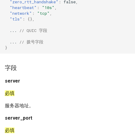
"zero_rtt_handshake"
:
false
,
"heartbeat"
:
"10s"
,
Naive
udp_relay_mode
DNS01 验证字段
USB/IP Server
HTTPS
"network"
:
"tcp"
,
"tls"
:
{},
Hysteria
udp_over_stream
Pre-match
USB/IP Client
HTTP3
...
// QUIC 字段
多路复用
zero_rtt_handshake
ShadowTLS
DHCP
...
// 拨号字段
}
V2Ray 传输层
VLESS
heartbeat
mDNS
字段
UDP over TCP
TUIC
network
FakeIP
server
tls
UDP NAT 字段
Hysteria2
Tailscale
必填
TCP Brutal
QUIC 字段
AnyTLS
OpenConnect
服务器地址。
拨号字段
Wi-Fi 状态
Snell
OpenVPN
server_port
Neighbor Resolution
Tun
Resolved
必填