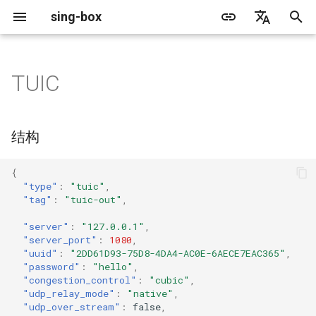
sing-box
正
English
在
简体中文
TUIC
Proxy
缓存文件
WireGuard
Direct
结构
更新日志
包管理器
Android
DNS 服务器
GeoIP
源文件格式
监听字段
Default
sing-box API
特性
特性
特性
Server
Shadowsocks
TunnelVision
Legacy
ACME
初
始
Proxy Protocol
Clash API
Mixed
字段
迁移指南
Docker
Apple 平台
DNS 规则
Geosite
无头规则
拨号字段
Unshare
Tailscale
DERP
Client
Trojan
AnyTLS client metadata
Local
Tailscale
结构
化
Misc
AdGuard DNS Filer
V2Ray API
OpenConnect Client
SOCKS
server
废弃功能列表
从源代码构建
Desktop
DNS 规则动作
路由规则
TLS
Resolved
Hysteria 2
Hosts
Cloudflare Origin CA
{
搜
"type"
:
"tuic"
,
OpenVPN Client
HTTP
server_port
支持
通用
FakeIP
规则动作
HTTP Client
SSM API
TCP
"tag"
:
"tuic-out"
,
索
引
"server"
:
"127.0.0.1"
,
协议探测
OpenVPN Server
Shadowsocks
uuid
Sponsors
隐私政策
HTTP2 Fields
CCM
UDP
"server_port"
:
1080
,
擎
"uuid"
:
"2DD61D93-75D8-4DA4-AC0E-6AECE7EAC365"
,
"password"
:
"hello"
,
VMess
password
QUIC Fields
OCM
TLS
"congestion_control"
:
"cubic"
,
"udp_relay_mode"
:
"native"
,
Trojan
congestion_control
证书提供者
Hysteria Realm
QUIC
"udp_over_stream"
:
false
,