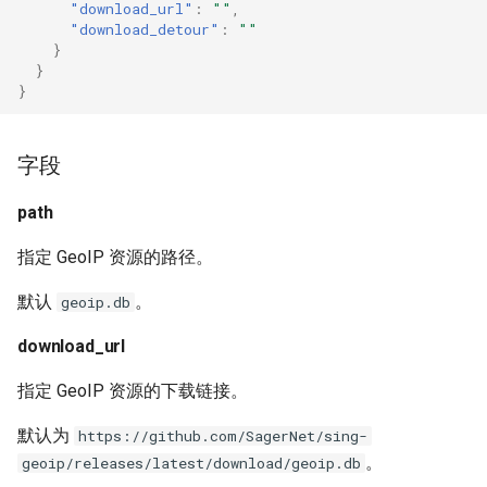
"download_url"
:
""
,
"download_detour"
:
""
Naive
Trojan
DNS01 验证字段
USB/IP Server
HTTPS
}
}
Hysteria
Pre-match
Naive
USB/IP Client
HTTP3
}
多路复用
ShadowTLS
WireGuard
DHCP
字段
V2Ray 传输层
VLESS
Hysteria
mDNS
path
UDP over TCP
TUIC
ShadowTLS
FakeIP
指定 GeoIP 资源的路径。
VLESS
UDP NAT 字段
Hysteria2
Tailscale
默认
。
geoip.db
download_url
TCP Brutal
TUIC
AnyTLS
OpenConnect
指定 GeoIP 资源的下载链接。
Hysteria2
Wi-Fi 状态
Snell
OpenVPN
默认为
https://github.com/SagerNet/sing-
Neighbor Resolution
Tun
AnyTLS
Resolved
。
geoip/releases/latest/download/geoip.db