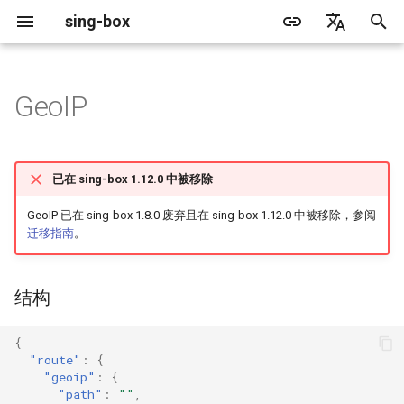
sing-box
正
English
在
简体中文
GeoIP
Proxy
结构
缓存文件
WireGuard
Direct
更新日志
包管理器
Android
DNS 服务器
源文件格式
监听字段
Default
Direct
sing-box API
特性
特性
特性
Server
Shadowsocks
TunnelVision
Legacy
ACME
初
始
Proxy Protocol
字段
Clash API
Mixed
迁移指南
Docker
Apple 平台
DNS 规则
无头规则
拨号字段
Unshare
Tailscale
Bridge
DERP
Client
Trojan
AnyTLS client metadata
Local
Tailscale
已在 sing-box 1.12.0 中被移除
化
Misc
AdGuard DNS Filer
V2Ray API
OpenConnect Client
SOCKS
path
废弃功能列表
从源代码构建
Desktop
DNS 规则动作
TLS
Block
Resolved
Hysteria 2
Hosts
Cloudflare Origin CA
GeoIP 已在 sing-box 1.8.0 废弃且在 sing-box 1.12.0 中被移除，参阅
搜
迁移指南
。
OpenVPN Client
HTTP
SOCKS
download_url
支持
通用
FakeIP
HTTP Client
SSM API
TCP
索
引
结构
OpenVPN Server
Shadowsocks
HTTP
download_detour
Sponsors
隐私政策
HTTP2 Fields
CCM
UDP
擎
VMess
Shadowsocks
QUIC Fields
OCM
TLS
{
"route"
:
{
"geoip"
:
{
Trojan
VMess
证书提供者
Hysteria Realm
QUIC
"path"
:
""
,