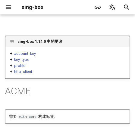
sing-box
正
English
在
简体中文
Proxy
缓存文件
结构
WireGuard
Direct
更新日志
包管理器
Android
DNS 服务器
GeoIP
源文件格式
Default
Direct
sing-box API
特性
特性
特性
Server
Shadowsocks
TunnelVision
Legacy
sing-box 1.14.0 中的更改
初
始
account_key
Proxy Protocol
Clash API
字段
Mixed
迁移指南
Docker
Apple 平台
DNS 规则
Geosite
无头规则
Unshare
Tailscale
Bridge
DERP
Client
Trojan
AnyTLS client metadata
Local
key_type
化
profile
Misc
AdGuard DNS Filer
V2Ray API
OpenConnect Client
SOCKS
domain
废弃功能列表
从源代码构建
Desktop
DNS 规则动作
路由规则
Block
Resolved
Hysteria 2
Hosts
http_client
搜
OpenVPN Client
HTTP
SOCKS
data_directory
支持
通用
FakeIP
规则动作
SSM API
TCP
索
ACME
引
协议探测
OpenVPN Server
Shadowsocks
HTTP
default_server_name
Sponsors
隐私政策
CCM
UDP
擎
VMess
Shadowsocks
email
OCM
TLS
需要
构建标签。
with_acme
Trojan
VMess
provider
Hysteria Realm
QUIC