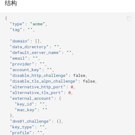
结构
Naive
Trojan
account_key
USB/IP Server
HTTPS
{
Hysteria
disable_http_challenge
Naive
USB/IP Client
HTTP3
"type"
:
"acme"
,
"tag"
:
""
,
disable_tls_alpn_challenge
ShadowTLS
WireGuard
DHCP
"domain"
:
[],
"data_directory"
:
""
,
"default_server_name"
:
""
,
VLESS
alternative_http_port
Hysteria
mDNS
"email"
:
""
,
"provider"
:
""
,
TUIC
ShadowTLS
alternative_tls_port
FakeIP
"account_key"
:
""
,
"disable_http_challenge"
:
false
,
"disable_tls_alpn_challenge"
:
false
,
VLESS
external_account
Hysteria2
Tailscale
"alternative_http_port"
:
0
,
"alternative_tls_port"
:
0
,
TUIC
external_account.key_id
AnyTLS
OpenConnect
"external_account"
:
{
"key_id"
:
""
,
"mac_key"
:
""
Hysteria2
external_account.mac_key
Snell
OpenVPN
},
"dns01_challenge"
:
{},
"key_type"
:
""
,
dns01_challenge
Tun
AnyTLS
Resolved
"profile"
:
""
,