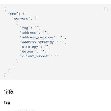
Naive
Trojan
detour
DNS01 验证字段
USB/IP Server
{
"dns"
:
{
"servers"
:
[
Hysteria
client_subnet
Pre-match
Naive
USB/IP Client
{
"tag"
:
""
,
多路复用
ShadowTLS
WireGuard
"address"
:
""
,
"address_resolver"
:
""
,
"address_strategy"
:
""
,
V2Ray 传输层
VLESS
Hysteria
"strategy"
:
""
,
"detour"
:
""
,
UDP over TCP
TUIC
ShadowTLS
"client_subnet"
:
""
}
]
VLESS
UDP NAT 字段
Hysteria2
}
}
TCP Brutal
TUIC
AnyTLS
字段
Hysteria2
Wi-Fi 状态
Snell
tag
Neighbor Resolution
Tun
AnyTLS