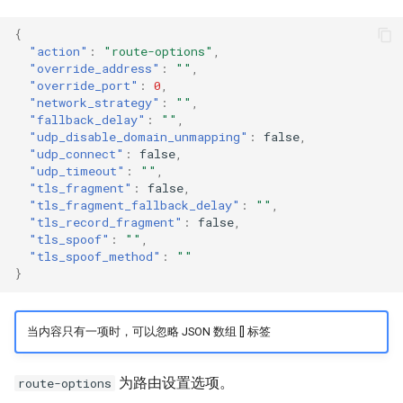
{
"action"
:
"route-options"
,
"override_address"
:
""
,
"override_port"
:
0
,
"network_strategy"
:
""
,
"fallback_delay"
:
""
,
"udp_disable_domain_unmapping"
:
false
,
"udp_connect"
:
false
,
"udp_timeout"
:
""
,
"tls_fragment"
:
false
,
"tls_fragment_fallback_delay"
:
""
,
"tls_record_fragment"
:
false
,
"tls_spoof"
:
""
,
"tls_spoof_method"
:
""
}
当内容只有一项时，可以忽略 JSON 数组 [] 标签
为路由设置选项。
route-options