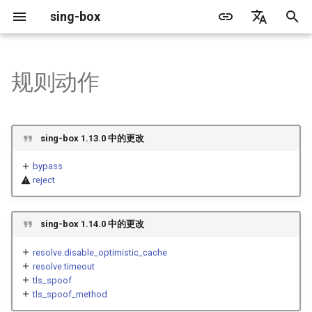
sing-box
正
English
在
简体中文
规则动作
Proxy
最终动作
缓存文件
WireGuard
Direct
更新日志
包管理器
Android
DNS 服务器
源文件格式
监听字段
Default
Direct
sing-box API
特性
特性
特性
Server
Shadowsocks
TunnelVision
Legacy
ACME
初
始
Proxy Protocol
Clash API
Mixed
route
迁移指南
Docker
Apple 平台
DNS 规则
无头规则
拨号字段
Unshare
Tailscale
Bridge
DERP
Client
Trojan
AnyTLS client metadata
Local
Tailscale
sing-box 1.13.0 中的更改
化
Misc
AdGuard DNS Filer
V2Ray API
OpenConnect Client
SOCKS
废弃功能列表
从源代码构建
Desktop
DNS 规则动作
TLS
Block
Resolved
outbound
Hysteria 2
Hosts
Cloudflare Origin CA
bypass
搜
reject
OpenVPN Client
HTTP
SOCKS
支持
通用
FakeIP
HTTP Client
SSM API
route-options 字段
TCP
索
引
sing-box 1.14.0 中的更改
OpenVPN Server
Shadowsocks
HTTP
bypass
Sponsors
隐私政策
HTTP2 Fields
CCM
UDP
擎
resolve.disable_optimistic_cache
VMess
Shadowsocks
QUIC Fields
OCM
outbound
TLS
resolve.timeout
tls_spoof
tls_spoof_method
Trojan
VMess
证书提供者
Hysteria Realm
route-options 字段
QUIC