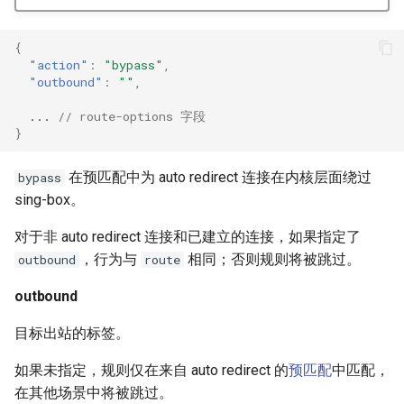
tls_spoof
{
tls_spoof_method
"action"
:
"bypass"
,
"outbound"
:
""
,
sniff
...
// route-options 字段
}
sniffer
在预匹配中为 auto redirect 连接在内核层面绕过
bypass
timeout
sing-box。
resolve
对于非 auto redirect 连接和已建立的连接，如果指定了
，行为与
相同；否则规则将被跳过。
outbound
route
server
outbound
strategy
目标出站的标签。
disable_cache
如果未指定，规则仅在来自 auto redirect 的
预匹配
中匹配，
在其他场景中将被跳过。