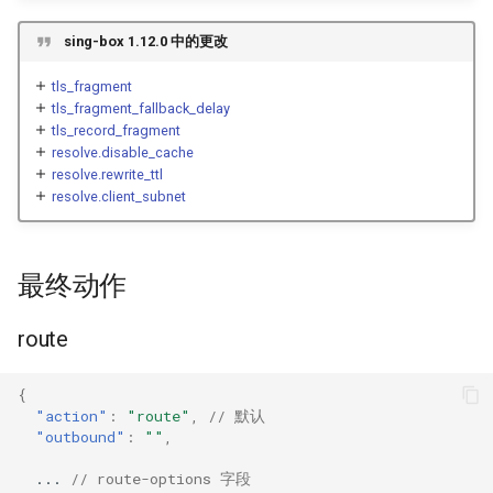
Naive
Trojan
reject
DNS01 验证字段
USB/IP Server
HTTPS
sing-box 1.12.0 中的更改
Hysteria
Pre-match
Naive
USB/IP Client
method
HTTP3
tls_fragment
tls_fragment_fallback_delay
tls_record_fragment
多路复用
ShadowTLS
WireGuard
no_drop
DHCP
resolve.disable_cache
resolve.rewrite_ttl
V2Ray 传输层
VLESS
hijack-dns
Hysteria
mDNS
resolve.client_subnet
非最终动作
UDP over TCP
TUIC
ShadowTLS
FakeIP
最终动作
VLESS
route-options
UDP NAT 字段
Hysteria2
Tailscale
route
TCP Brutal
TUIC
AnyTLS
override_address
OpenConnect
{
Hysteria2
Wi-Fi 状态
Snell
override_port
OpenVPN
"action"
:
"route"
,
// 默认
"outbound"
:
""
,
Neighbor Resolution
Tun
AnyTLS
network_strategy
Resolved
...
// route-options 字段