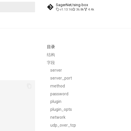
SagerNet/sing-box
v1.13.16
36.8k
4.4k
搜索引擎
目录
结构
字段
server
server_port
method
password
plugin
plugin_opts
network
udp_over_tcp