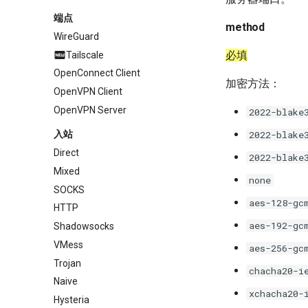
端点
method
WireGuard
必填
Tailscale
OpenConnect Client
加密方法：
OpenVPN Client
OpenVPN Server
2022-blake
2022-blake
入站
Direct
2022-blake
Mixed
none
SOCKS
aes-128-gc
HTTP
aes-192-gc
Shadowsocks
VMess
aes-256-gc
Trojan
chacha20-i
Naive
xchacha20-
Hysteria