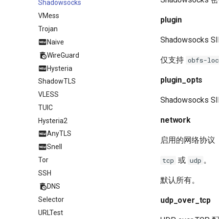
Shadowsocks
VMess
plugin
Trojan
Shadowsocks
Naive
WireGuard
仅支持
obfs-loc
Hysteria
plugin_opts
ShadowTLS
VLESS
Shadowsocks 
TUIC
network
Hysteria2
AnyTLS
启用的网络协议
Snell
或
。
tcp
udp
Tor
SSH
默认所有。
DNS
Selector
udp_over_tcp
URLTest