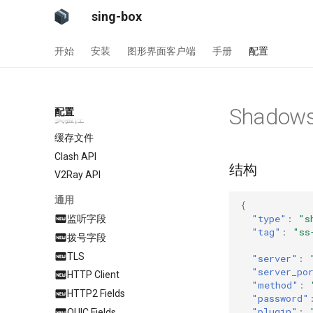
协议探测
sing-box
规则集
开始
安装
图形界面客户端
手册
配置
源文件格式
无头规则
AdGuard DNS Filer
Shadows
配置
实验性
缓存文件
Clash API
结构
V2Ray API
通用
{
"type"
:
"s
监听字段
"tag"
:
"ss
拨号字段
TLS
"server"
:
"server_po
HTTP Client
"method"
:
HTTP2 Fields
"password"
"plugin"
:
QUIC Fields