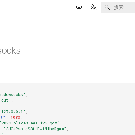
正在初始化
English
简体中文
ocks
hadowsocks"
,
-out"
,
"127.0.0.1"
,
rt"
:
1080
,
"2022-blake3-aes-128-gcm"
,
:
"8JCsPssfgS8tiRwiMlhARg=="
,
""
,