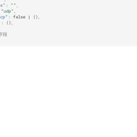
ts"
:
""
,
"udp"
,
tcp"
:
false
|
{},
"
:
{},
号字段