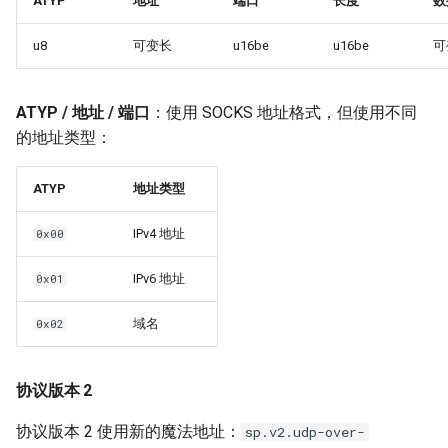
ATYP
地址
端口
长度
数
u8
可变长
u16be
u16be
可
ATYP / 地址 / 端口
：使用 SOCKS 地址格式，但使用不同
的地址类型：
ATYP
地址类型
IPv4 地址
0x00
IPv6 地址
0x01
域名
0x02
协议版本 2
协议版本 2 使用新的魔法地址：
sp.v2.udp-over-