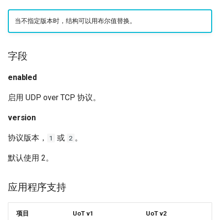
Naive
Trojan
流格式
USB/IP Server
HTTPS
当不指定版本时，结构可以用布尔值替换。
Hysteria
协议版本 2
Naive
USB/IP Client
HTTP3
字段
ShadowTLS
WireGuard
请求格式
DHCP
enabled
VLESS
Hysteria
连接流格式
mDNS
启用 UDP over TCP 协议。
TUIC
ShadowTLS
非连接流格式
FakeIP
version
VLESS
Hysteria2
Tailscale
协议版本，
或
。
1
2
默认使用 2。
TUIC
AnyTLS
OpenConnect
Hysteria2
Snell
OpenVPN
应用程序支持
Tun
AnyTLS
Resolved
项目
UoT v1
UoT v2