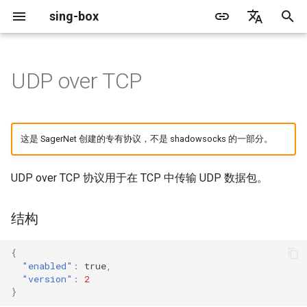
sing-box
正
English
在
简体中文
UDP over TCP
Proxy
缓存文件
结构
WireGuard
Direct
更新日志
包管理器
Android
DNS 服务器
GeoIP
源文件格式
ACME
Default
Direct
sing-box API
特性
特性
特性
Server
Shadowsocks
TunnelVision
Legacy
初
始
Proxy Protocol
Clash API
字段
Mixed
迁移指南
Docker
Apple 平台
DNS 规则
Geosite
无头规则
Tailscale
Unshare
Tailscale
Bridge
DERP
Client
Trojan
AnyTLS client metadata
Local
这是 SagerNet 创建的专有协议，不是 shadowsocks 的一部分。
化
Misc
AdGuard DNS Filer
V2Ray API
OpenConnect Client
SOCKS
enabled
废弃功能列表
从源代码构建
Desktop
DNS 规则动作
路由规则
Cloudflare Origin CA
Block
Resolved
Hysteria 2
Hosts
搜
UDP over TCP 协议用于在 TCP 中传输 UDP 数据包。
OpenVPN Client
HTTP
SOCKS
version
支持
通用
FakeIP
规则动作
SSM API
TCP
索
结构
引
协议探测
应用程序支持
OpenVPN Server
Shadowsocks
HTTP
Sponsors
隐私政策
CCM
UDP
擎
{
协议详情
VMess
Shadowsocks
OCM
TLS
"enabled"
:
true
,
"version"
:
2
}
Trojan
VMess
协议版本 1
Hysteria Realm
QUIC