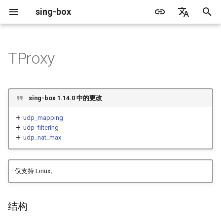
sing-box
正
English
在
简体中文
TProxy
Proxy
缓存文件
WireGuard
结构
更新日志
包管理器
Android
DNS 服务器
GeoIP
源文件格式
监听字段
Default
Direct
sing-box API
特性
特性
特性
Server
Shadowsocks
TunnelVision
Legacy
ACME
初
始
Proxy Protocol
Clash API
监听字段
迁移指南
Docker
Apple 平台
DNS 规则
Geosite
无头规则
拨号字段
Unshare
Tailscale
Bridge
DERP
Client
Trojan
AnyTLS client metadata
Local
Tailscale
sing-box 1.14.0 中的更改
化
Misc
AdGuard DNS Filer
V2Ray API
OpenConnect Client
字段
废弃功能列表
从源代码构建
Desktop
DNS 规则动作
路由规则
TLS
Block
Resolved
Hysteria 2
Hosts
Cloudflare Origin CA
udp_mapping
搜
udp_filtering
udp_nat_max
OpenVPN Client
SOCKS
network
支持
通用
FakeIP
规则动作
HTTP Client
SSM API
TCP
索
引
协议探测
OpenVPN Server
UDP NAT 字段
HTTP
Sponsors
隐私政策
HTTP2 Fields
CCM
UDP
仅支持 Linux。
擎
Shadowsocks
QUIC Fields
OCM
TLS
结构
VMess
证书提供者
Hysteria Realm
QUIC