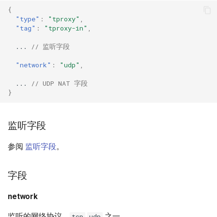
{
Trojan
DNS01 验证字段
USB/IP Server
HTTPS
"type"
:
"tproxy"
,
"tag"
:
"tproxy-in"
,
Pre-match
Naive
USB/IP Client
HTTP3
...
// 监听字段
多路复用
WireGuard
DHCP
"network"
:
"udp"
,
...
// UDP NAT 字段
V2Ray 传输层
Hysteria
mDNS
}
UDP over TCP
ShadowTLS
FakeIP
监听字段
VLESS
UDP NAT 字段
Tailscale
参阅
监听字段
。
TCP Brutal
TUIC
OpenConnect
字段
Hysteria2
Wi-Fi 状态
OpenVPN
network
Neighbor Resolution
AnyTLS
Resolved
监听的网络协议，
之一。
tcp
udp