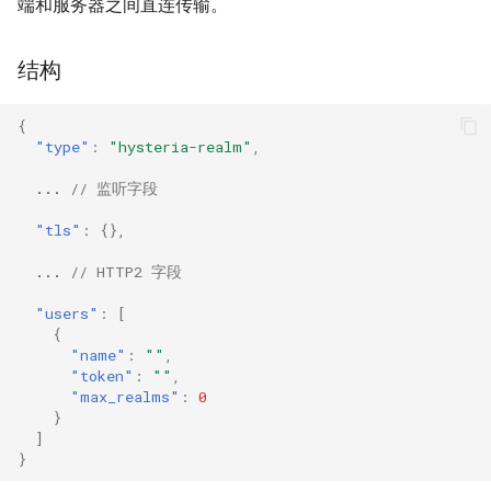
端和服务器之间直连传输。
Naive
Trojan
users.token
DNS01 验证字段
HTTPS
结构
Hysteria
users.max_realms
Pre-match
Naive
HTTP3
{
多路复用
ShadowTLS
WireGuard
DHCP
"type"
:
"hysteria-realm"
,
...
// 监听字段
V2Ray 传输层
VLESS
Hysteria
mDNS
"tls"
:
{},
UDP over TCP
TUIC
ShadowTLS
FakeIP
...
// HTTP2 字段
VLESS
UDP NAT 字段
Hysteria2
Tailscale
"users"
:
[
{
"name"
:
""
,
TCP Brutal
TUIC
AnyTLS
OpenConnect
"token"
:
""
,
"max_realms"
:
0
Hysteria2
Wi-Fi 状态
Snell
OpenVPN
}
]
}
Neighbor Resolution
Tun
AnyTLS
Resolved