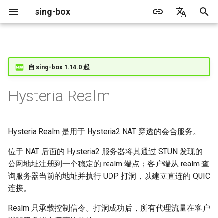
sing-box
正
English
在
简体中文
Proxy
缓存文件
WireGuard
Direct
结构
更新日志
包管理器
Android
DNS 服务器
GeoIP
源文件格式
监听字段
Default
Direct
特性
特性
特性
Server
Shadowsocks
TunnelVision
Legacy
ACME
自 sing-box 1.14.0 起
初
始
Proxy Protocol
Clash API
Mixed
监听字段
迁移指南
Docker
Apple 平台
DNS 规则
Geosite
无头规则
拨号字段
Unshare
Tailscale
Bridge
Client
Trojan
AnyTLS client metadata
Local
Tailscale
Hysteria Realm
化
Misc
AdGuard DNS Filer
V2Ray API
OpenConnect Client
SOCKS
HTTP2 字段
废弃功能列表
从源代码构建
Desktop
DNS 规则动作
路由规则
TLS
Block
Hysteria 2
Hosts
Cloudflare Origin CA
搜
Hysteria Realm 是用于 Hysteria2 NAT 穿透的会合服务。
OpenVPN Client
HTTP
SOCKS
字段
支持
通用
FakeIP
规则动作
HTTP Client
TCP
索
位于 NAT 后面的 Hysteria2 服务器将其通过 STUN 发现的
引
协议探测
OpenVPN Server
Shadowsocks
HTTP
tls
Sponsors
隐私政策
HTTP2 Fields
UDP
公网地址注册到一个稳定的 realm 端点；客户端从 realm 查
擎
询服务器当前的地址并执行 UDP 打洞，以建立直连的 QUIC
VMess
Shadowsocks
users
QUIC Fields
TLS
连接。
Realm 只承载控制信令。打洞成功后，所有代理流量在客户
Trojan
VMess
users.name
证书提供者
QUIC